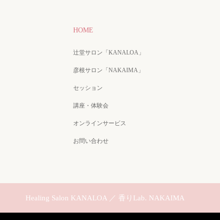
HOME
辻堂サロン「KANALOA」
彦根サロン「NAKAIMA」
セッション
講座・体験会
オンラインサービス
お問い合わせ
Healing Salon KANALOA ／ 香りLab. NAKAIMA