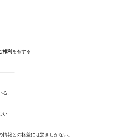
む権利
を有する
———–
いる。
ない。
の情報との格差には驚きしかない。