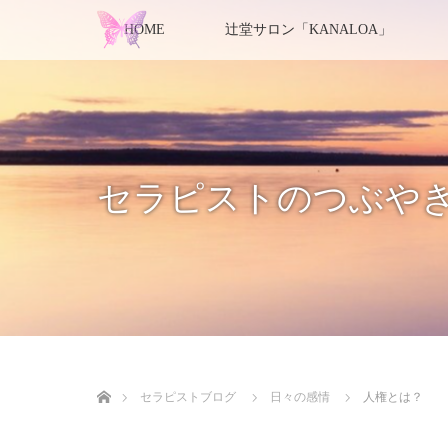
HOME
辻堂サロン「KANALOA」
セラピストのつぶや
ホーム
セラピストブログ
日々の感情
人権とは？