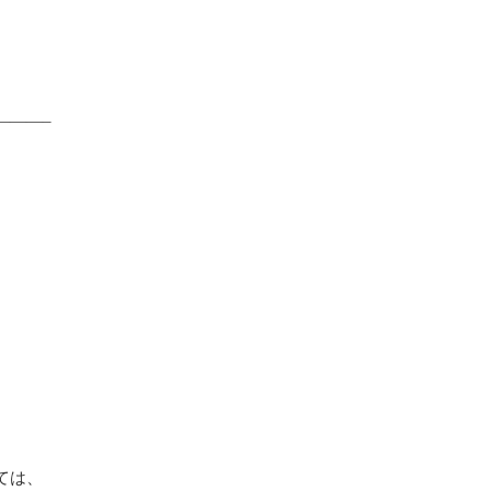
———–
ては、