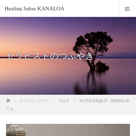
Healing Salon KANALOA
セラピストのつぶやき
ホーム
セラピストブログ
自分史
My宇宙法則論 ⑤「経験則を捨
てる」