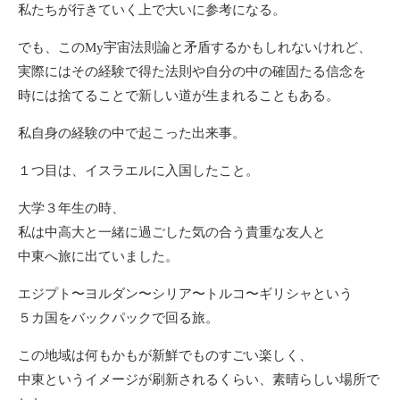
私たちが行きていく上で大いに参考になる。
でも、このMy宇宙法則論と矛盾するかもしれないけれど、
実際にはその経験で得た法則や自分の中の確固たる信念を
時には捨てることで新しい道が生まれることもある。
私自身の経験の中で起こった出来事。
１つ目は、イスラエルに入国したこと。
大学３年生の時、
私は中高大と一緒に過ごした気の合う貴重な友人と
中東へ旅に出ていました。
エジプト〜ヨルダン〜シリア〜トルコ〜ギリシャという
５カ国をバックパックで回る旅。
この地域は何もかもが新鮮でものすごい楽しく、
中東というイメージが刷新されるくらい、素晴らしい場所で