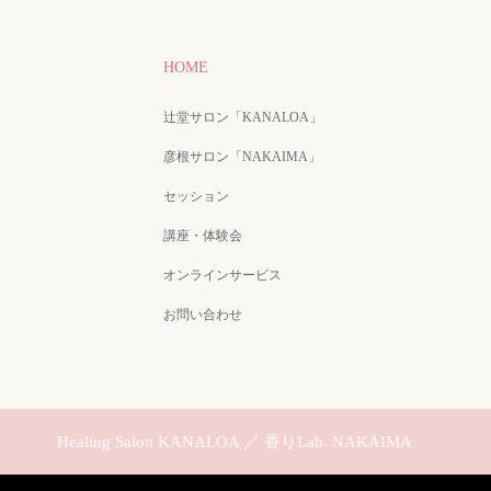
HOME
辻堂サロン「KANALOA」
彦根サロン「NAKAIMA」
セッション
講座・体験会
オンラインサービス
お問い合わせ
Healing Salon KANALOA ／ 香りLab. NAKAIMA