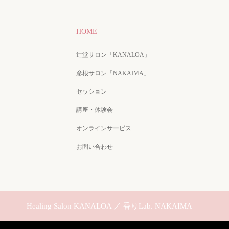
HOME
辻堂サロン「KANALOA」
彦根サロン「NAKAIMA」
セッション
講座・体験会
オンラインサービス
お問い合わせ
Healing Salon KANALOA ／ 香りLab. NAKAIMA