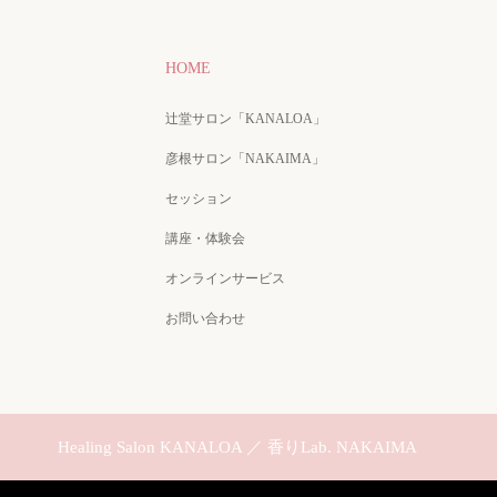
HOME
辻堂サロン「KANALOA」
彦根サロン「NAKAIMA」
セッション
講座・体験会
オンラインサービス
お問い合わせ
Healing Salon KANALOA ／ 香りLab. NAKAIMA