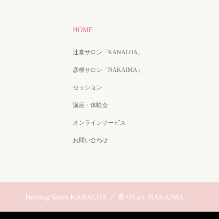
HOME
辻堂サロン「KANALOA」
彦根サロン「NAKAIMA」
セッション
講座・体験会
オンラインサービス
お問い合わせ
Healing Salon KANALOA ／ 香りLab. NAKAIMA