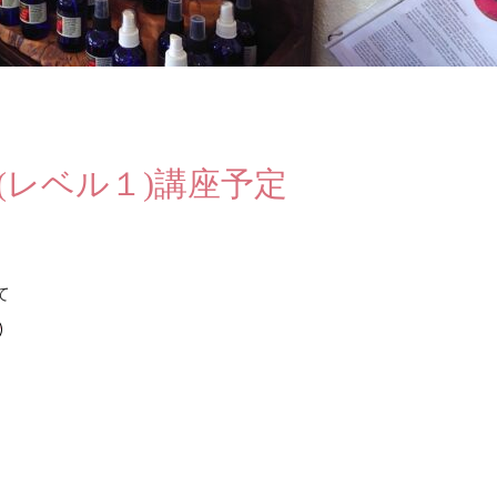
Earth(レベル１)講座予定
て