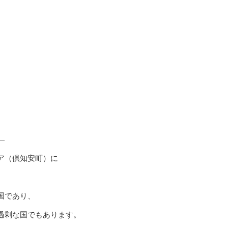
。
—
ア（倶知安町）に
国であり、
過剰な国でもあります。