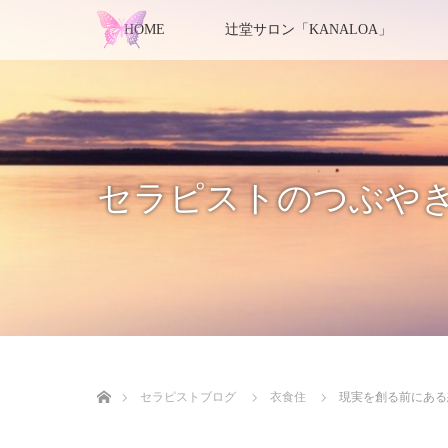
HOME
辻堂サロン「KANALOA」
セラピストのつぶや
ホーム
セラピストブログ
衣食住
現実を創る前にある