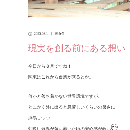
2025.08.1
衣食住
現実を創る前にある想い
今日から８月ですね！
関東はこれから台風が来るとか。
何かと落ち着かない世界環境ですが、
とにかく外に出ると息苦しいくらいの暑さに
辟易しつつ
朝晩に気温が落ち着いた頃の安心感が救い