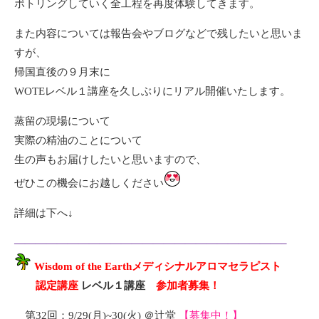
ボトリングしていく全工程を再度体験してきます。
また内容については報告会やブログなどで残したいと思いま
すが、
帰国直後の９月末に
WOTEレベル１講座を久しぶりにリアル開催いたします。
蒸留の現場について
実際の精油のことについて
生の声もお届けしたいと思いますので、
ぜひこの機会にお越しください
詳細は下へ↓
—————————————————————————–
Wisdom of the Earthメディシナルアロマセラピスト
認定講座
レベル１講座
参加者募集！
第32回：9/29(月)~30(火) ＠辻堂
【募集中！】