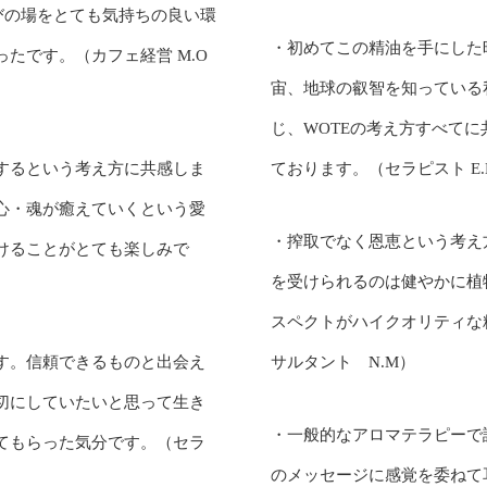
びの場をとても気持ちの良い環
・初めてこの精油を手にした
たです。（カフェ経営 M.O
宙、地球の叡智を知っている
じ、WOTEの考え方すべてに
するという考え方に共感しま
ております。（セラピスト E.
心・魂が癒えていくという愛
・搾取でなく恩恵という考え
けることがとても楽しみで
を受けられるのは健やかに植
スペクトがハイクオリティな
す。信頼できるものと出会え
サルタント N.M）
切にしていたいと思って生き
・一般的なアロマテラピーで
てもらった気分です。（セラ
のメッセージに感覚を委ねて