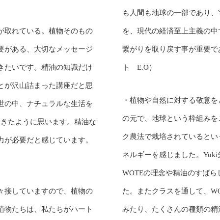
も人間も地球の一部であり、
が取れている。植物そのもの
を、現代の経済至上主義の中
要がある、大切なメッセージ
繋がりを取り戻す事が重要で
きたいです。精油の知識だけ
ト E.O）
とが沢山詰まった講座だと思
・植物や自然に対する敬意を
世の中、ナチュラルな生活を
の元で、地球という枠組みを
てきたように思います。精油な
ク農法で栽培されているとい
力が必要だと感じています。
ネルギーを感じました。Yuk
WOTEの理念や精油のすば
々接していますので、植物の
た。またクラスを通して、W
植物たちは、私たちがハート
みたり、たくさんの種類の精