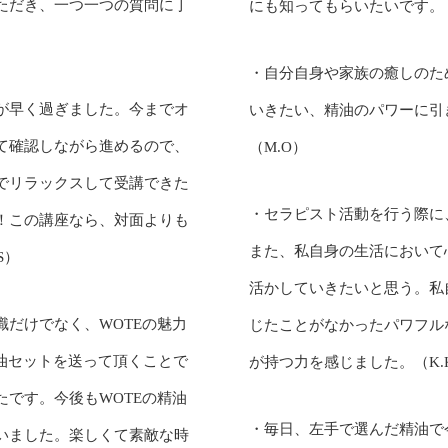
ただき、一つ一つの質問に丁
にも知ってもらいたいです。（
・自分自身や家族の癒しのた
が早く過ぎました。今までオ
いきたい、精油のパワーに引
て確認しながら進めるので、
（M.O）
でリラックスして受講できた
・セラピスト活動を行う際に
！この講座なら、対面よりも
また、私自身の生活において
S）
活かしていきたいと思う。私
だけでなく、WOTEの魅力
じたことがなかったパワフル
油セットを送って頂くことで
が持つ力を感じました。（K.
です。今後もWOTEの精油
・毎日、左手で選んだ精油で
いました。楽しくて素敵な時