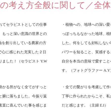
Ｅの考え方全般に関して／全体
れてセラピストとしての仕事
・植物への、地球への深い愛
、もっと深い意識の世界との
っぽっちもなかった地球、植
油を創り出している農家の方
した。何をしても好転しない
で心に感じれた充実した２日
パワーを知ること、実感する
ました！（セラピスト Y.W
自分を本当の意味で愛すこと
す。（フォトグラファー A.Y
掛かる所がなく全てがすっと
・全ての繋がりを考慮して作
と腑に落ちました。今振り返
丁寧に作られたからこそ、私
素直に喜んでいた事を感じま
だと感じます。（主婦 E.I）