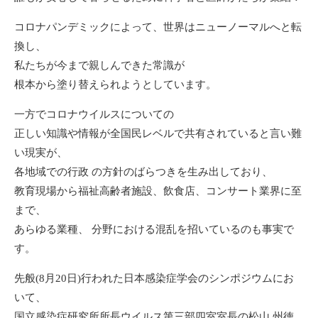
コロナパンデミックによって、世界はニューノーマルへと転
換し、
私たちが今まで親しんできた常識が
根本から塗り替えられようとしています。
一方でコロナウイルスについての
正しい知識や情報が全国⺠レベルで共有されていると言い難
い現実が、
各地域での行政 の方針のばらつきを生み出しており、
教育現場から福祉高齢者施設、飲食店、コンサート業界に至
まで、
あらゆる業種、 分野における混乱を招いているのも事実で
す。
先般(8月20日)行われた日本感染症学会のシンポジウムにお
いて、
国立感染症研究所所⻑ウイルス第三部四室室⻑の松山 州徳