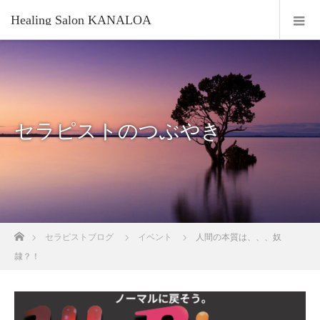
Healing Salon KANALOA
セラピストのつぶやき
ホーム
セラピストブログ
イベント
人間の本質は、、、奴
隷？！