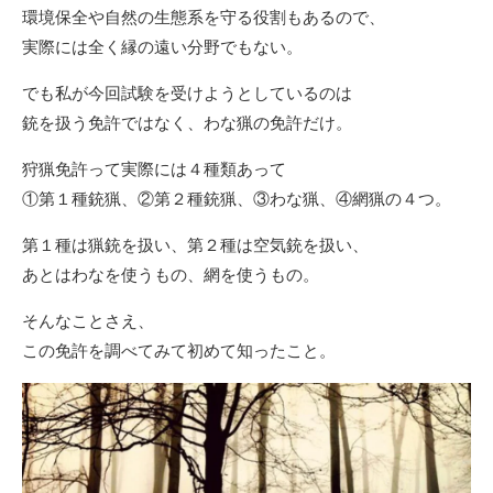
環境保全や自然の生態系を守る役割もあるので、
実際には全く縁の遠い分野でもない。
でも私が今回試験を受けようとしているのは
銃を扱う免許ではなく、わな猟の免許だけ。
狩猟免許って実際には４種類あって
①第１種銃猟、②第２種銃猟、③わな猟、④網猟の４つ。
第１種は猟銃を扱い、第２種は空気銃を扱い、
あとはわなを使うもの、網を使うもの。
そんなことさえ、
この免許を調べてみて初めて知ったこと。