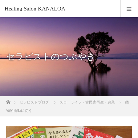
Healing Salon KANALOA
セラピストのつぶやき
ホーム
セラピストブログ
スローライフ・古民家再生・農業
動
物的衝動に従う