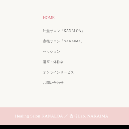
HOME
辻堂サロン「KANALOA」
彦根サロン「NAKAIMA」
セッション
講座・体験会
オンラインサービス
お問い合わせ
Healing Salon KANALOA ／ 香りLab. NAKAIMA