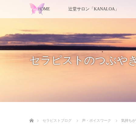
HOME
辻堂サロン「KANALOA」
セラピストのつぶや
ホーム
セラピストブログ
声・ボイスワーク
気持ちが