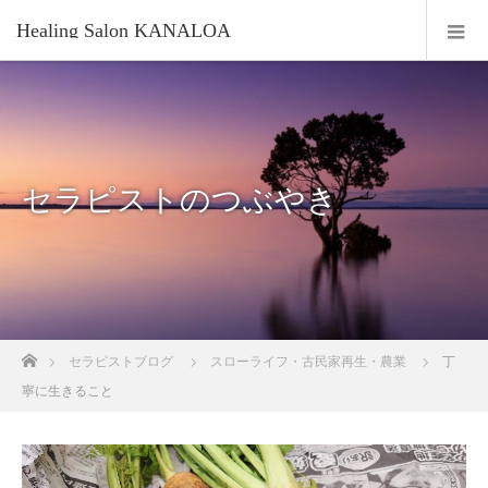
Healing Salon KANALOA
セラピストのつぶやき
ホーム
セラピストブログ
スローライフ・古民家再生・農業
丁
寧に生きること